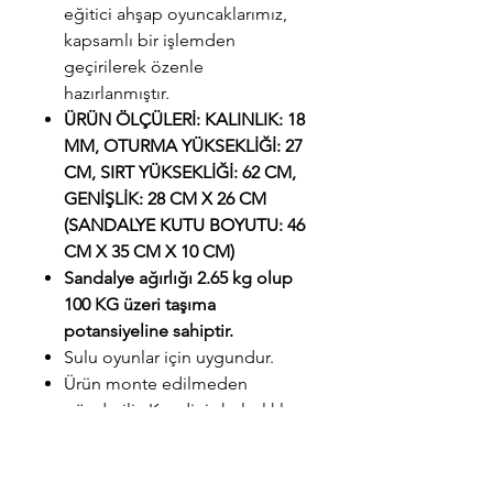
eğitici ahşap oyuncaklarımız,
kapsamlı bir işlemden
geçirilerek özenle
hazırlanmıştır.
ÜRÜN ÖLÇÜLERİ: KALINLIK: 18
MM, OTURMA YÜKSEKLİĞİ: 27
CM, SIRT YÜKSEKLİĞİ: 62 CM,
GENİŞLİK: 28 CM X 26 CM
(SANDALYE KUTU BOYUTU: 46
CM X 35 CM X 10 CM)
Sandalye ağırlığı 2.65 kg olup
100 KG üzeri taşıma
potansiyeline sahiptir.
Sulu oyunlar için uygundur.
Ürün monte edilmeden
gönderilir. Kendiniz kolaylıkla
kurabilirsiniz.