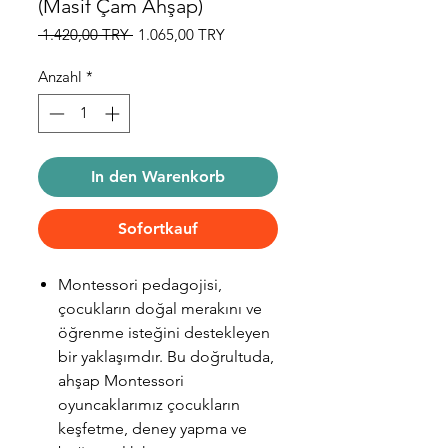
(Masif Çam Ahşap)
Standardpreis
Sale-
 1.420,00 TRY 
1.065,00 TRY
Preis
Anzahl
*
In den Warenkorb
Sofortkauf
Montessori pedagojisi,
çocukların doğal merakını ve
öğrenme isteğini destekleyen
bir yaklaşımdır. Bu doğrultuda,
ahşap Montessori
oyuncaklarımız çocukların
keşfetme, deney yapma ve