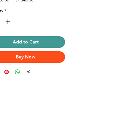
Price
Price
ty
*
Add to Cart
Buy Now