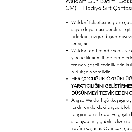
Waldorf Gün Batımı Gökk
CM) + Hediye Sırt Çantas
Waldorf felsefesine göre ço
saygı duyulması gerekir. Eğiti
ederken, özgür düşünmeyi ve 
amaçlar.
Waldorf eğitiminde sanat ve el
yaratıcılıklarını ifade etmeler
tanıyan çeşitli etkinliklerin k
oldukça önemlidir.
HER ÇOCUĞUN ÖZGÜNLÜĞÜ
YARATICILIĞINI GELİŞTİRM
DÜŞÜNMEYİ TEŞVİK EDEN OY
Ahşap Waldorf gökkuşağı oyun
farklı renklerdeki ahşap blok
rengini temsil eder ve çeşitli
sıralayabilir, yığabilir, dizer
keyfini yaşarlar. Oyuncak, çocu