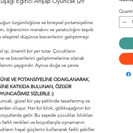
uşağı Eğitici Ahşap Oyuncak (29
ı
Quanti
cuğun özgünlüğüne ve bireysel potansiyeline
m, öğrencinin merakını ve yaratıcılığını teşvik
eleştirel düşünce becerilerini geliştirmeyi
 işi, önemli bir yer tutar. Çocukların
ine ve becerilerini geliştirmelerine olanak
ullanımı yaygındır. Ayrıca doğa ve çevre
NE VE POTANSİYELİNE ODAKLANARAK,
ESİNE KATKIDA BULUNAN, ÖZGÜR
UNCAĞIMIZ SİZLERLE :)
cak, güzel bir yay şeklinde tasarlanmış ve
lardan oluşur. Her bir blok, gökkuşağının bir
 boyutlarda gelir. Bu sayede çocuklar, blokları
ken farklı renkleri ve boyutlarıyla oynamanın
kların hayal güçlerini kullanarak farklı şekiller