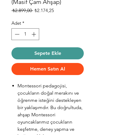
(Masif Çam Ahşap)
Normal
İndirimli
 ₺2.899,00 
₺2.174,25
Fiyat
Fiyat
Adet
*
Sepete Ekle
Hemen Satın Al
Montessori pedagojisi,
çocukların doğal merakını ve
öğrenme isteğini destekleyen
bir yaklaşımdır. Bu doğrultuda,
ahşap Montessori
oyuncaklarımız çocukların
keşfetme, deney yapma ve