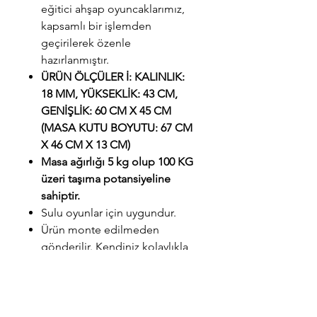
eğitici ahşap oyuncaklarımız,
kapsamlı bir işlemden
geçirilerek özenle
hazırlanmıştır.
ÜRÜN ÖLÇÜLER İ: KALINLIK:
18 MM, YÜKSEKLİK: 43 CM,
GENİŞLİK: 60 CM X 45 CM
(MASA KUTU BOYUTU: 67 CM
X 46 CM X 13 CM)
Masa ağırlığı 5 kg olup 100 KG
üzeri taşıma potansiyeline
sahiptir.
Sulu oyunlar için uygundur.
Ürün monte edilmeden
gönderilir. Kendiniz kolaylıkla
kurabilirsiniz.