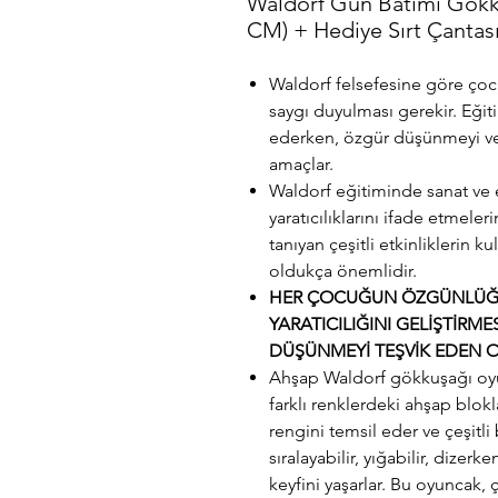
Waldorf Gün Batımı Gökk
CM) + Hediye Sırt Çantas
Waldorf felsefesine göre ço
saygı duyulması gerekir. Eğiti
ederken, özgür düşünmeyi ve 
amaçlar.
Waldorf eğitiminde sanat ve el
yaratıcılıklarını ifade etmeler
tanıyan çeşitli etkinliklerin k
oldukça önemlidir.
HER ÇOCUĞUN ÖZGÜNLÜĞÜ
YARATICILIĞINI GELİŞTİRM
DÜŞÜNMEYİ TEŞVİK EDEN OY
Ahşap Waldorf gökkuşağı oyun
farklı renklerdeki ahşap blok
rengini temsil eder ve çeşitli
sıralayabilir, yığabilir, dizer
keyfini yaşarlar. Bu oyuncak, ç