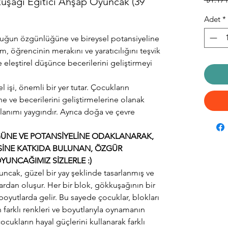
uşağı Eğitici Ahşap Oyuncak (39
ı
Adet
*
cuğun özgünlüğüne ve bireysel potansiyeline
m, öğrencinin merakını ve yaratıcılığını teşvik
eleştirel düşünce becerilerini geliştirmeyi
 işi, önemli bir yer tutar. Çocukların
ine ve becerilerini geliştirmelerine olanak
ullanımı yaygındır. Ayrıca doğa ve çevre
NE VE POTANSİYELİNE ODAKLANARAK,
ESİNE KATKIDA BULUNAN, ÖZGÜR
UNCAĞIMIZ SİZLERLE :)
cak, güzel bir yay şeklinde tasarlanmış ve
lardan oluşur. Her bir blok, gökkuşağının bir
 boyutlarda gelir. Bu sayede çocuklar, blokları
ken farklı renkleri ve boyutlarıyla oynamanın
ocukların hayal güçlerini kullanarak farklı